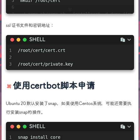
5
mkdir /root/cert
6
7
~/.acme.sh/acme.sh --installcert -d demo.jimubi
8
ssl 证书文件和密钥地址：
9
~/.acme.sh/acme.sh --upgrade --auto-upgrade
10
SHELL
11
chmod -R 755 /root/cert
1
/root/cert/cert.crt
2
3
/root/cert/private.key
使用certbot脚本申请
Ubuntu 20 默认安装了snap，如果使用Centos系统，可能还需要执
行安装snap的操作。
SHELL
1
snap install core