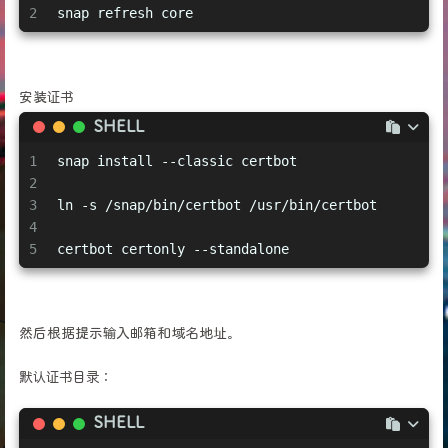
2
snap refresh core
安装证书
SHELL
1
snap install --classic certbot
2
3
ln -s /snap/bin/certbot /usr/bin/certbot
4
5
certbot certonly --standalone
然后根据提示输入邮箱和域名地址。
默认证书目录：
SHELL