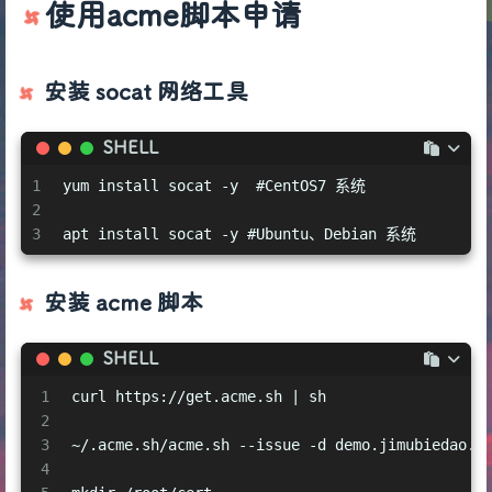
使用acme脚本申请
安装 socat 网络工具
SHELL
1
yum install socat -y  #CentOS7 系统
2
3
apt install socat -y #Ubuntu、Debian 系统
安装 acme 脚本
SHELL
1
curl https://get.acme.sh | sh
2
3
~/.acme.sh/acme.sh --issue -d demo.jimubiedao.c
4