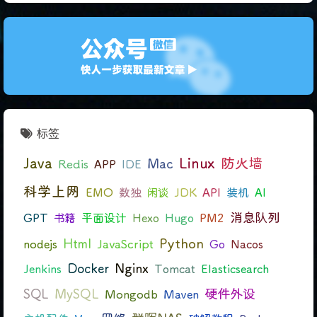
标签
Java
Linux
防火墙
Mac
Redis
APP
IDE
科学上网
EMO
数独
闲谈
JDK
API
装机
AI
消息队列
GPT
书籍
平面设计
Hexo
Hugo
PM2
Python
Html
nodejs
JavaScript
Go
Nacos
Docker
Nginx
Jenkins
Tomcat
Elasticsearch
硬件外设
SQL
MySQL
Mongodb
Maven