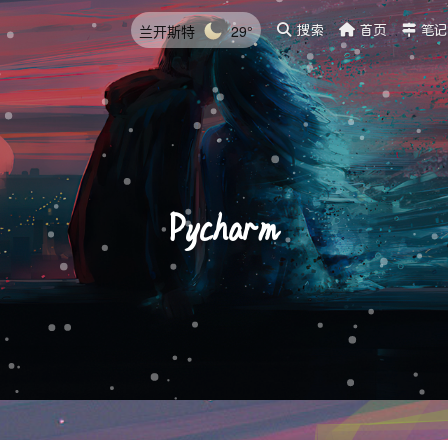
兰开斯特
29°
搜索
首页
笔记
Pycharm