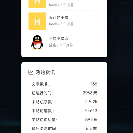
hack /
2 个月前
设计的不错
hack /
2 个月前
不错不错👍
猫猫 /
8 个月前
网站资讯
文章数目 :
186
已运行时间 :
2958 天
本站总字数 :
215.2k
本站访客数 :
54643
本站总访问量 :
69106
最后更新时间 :
6 天前