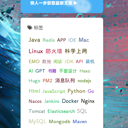
标签
Java
Mac
Redis
APP
IDE
Linux
防火墙
科学上网
EMO
数独
闲谈
JDK
API
装机
AI
GPT
书籍
平面设计
Hexo
消息队列
Hugo
PM2
nodejs
Python
Html
JavaScript
Go
Docker
Nginx
Nacos
Jenkins
SQL
Tomcat
Elasticsearch
MySQL
Mongodb
Maven