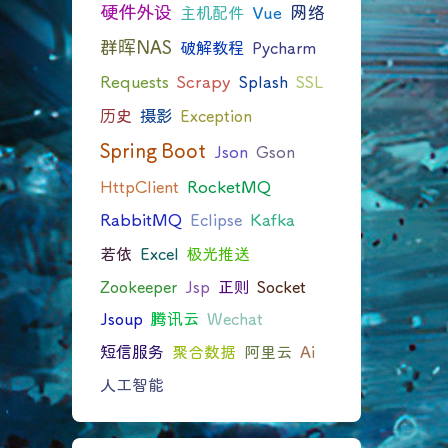
硬件外设
网络
主机配件
Vue
群晖NAS
破解教程
Pycharm
Requests
Scrapy
Splash
SSL
历史
摄影
Exception
Spring Boot
Json
Gson
HttpClient
RocketMQ
RabbitMQ
Eclipse
Kafka
若依
Excel
极光推送
Zookeeper
Jsp
正则
Socket
Jsoup
腾讯云
Wechat
短信服务
聚合数据
阿里云
Ai
人工智能