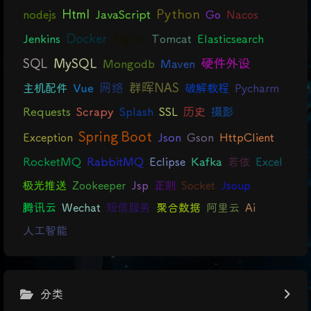
Python
Html
nodejs
JavaScript
Go
Nacos
Docker
Nginx
Jenkins
Tomcat
Elasticsearch
硬件外设
SQL
MySQL
Mongodb
Maven
网络
群晖NAS
主机配件
Vue
破解教程
Pycharm
Requests
Scrapy
Splash
SSL
历史
摄影
Spring Boot
Exception
Json
Gson
HttpClient
RocketMQ
RabbitMQ
Eclipse
Kafka
若依
Excel
极光推送
Zookeeper
Jsp
正则
Socket
Jsoup
腾讯云
Wechat
短信服务
聚合数据
阿里云
Ai
人工智能
分类